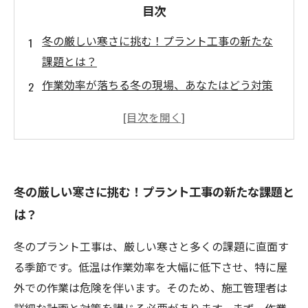
目次
冬の厳しい寒さに挑む！プラント工事の新たな
課題とは？
作業効率が落ちる冬の現場、あなたはどう対策
する？
資材の取り扱いが難しい冬、効果的な保管法を
学ぼう
安全第一！冬のプラント工事で心掛けるべきポ
冬の厳しい寒さに挑む！プラント工事の新たな課題と
イント
は？
実践！冬のプラント工事をスムーズに進めるた
めの具体策
冬のプラント工事は、厳しい寒さと多くの課題に直面す
冬の現場でも安心！最適な防寒対策とは？
る季節です。低温は作業効率を大幅に低下させ、特に屋
冬季プラント工事の成功を目指して：全ての作
外での作業は危険を伴います。そのため、施工管理者は
業員が知っておくべき知識